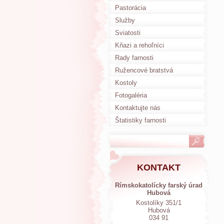
Pastorácia
Služby
Sviatosti
Kňazi a rehoľníci
Rady farnosti
Ružencové bratstvá
Kostoly
Fotogaléria
Kontaktujte nás
Štatistiky farnosti
KONTAKT
Rímskokatolícky farský úrad
Hubová
Kostolíky 351/1
Hubová
034 91