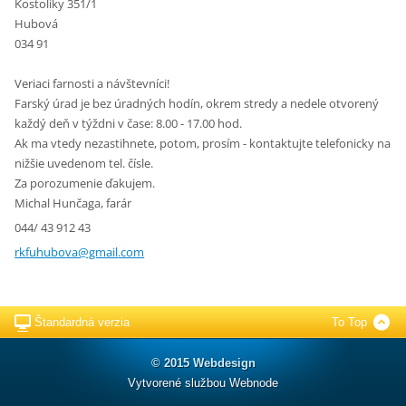
Kostolíky 351/1
Hubová
034 91
Veriaci farnosti a návštevníci!
Farský úrad je bez úradných hodín, okrem stredy a nedele otvorený
každý deň v týždni v čase: 8.00 - 17.00 hod.
Ak ma vtedy nezastihnete, potom, prosím - kontaktujte telefonicky na
nižšie uvedenom tel. čísle.
Za porozumenie ďakujem.
Michal Hunčaga, farár
044/ 43 912 43
rkfuhubo
va@gmail
.com
Štandardná verzia
To Top
© 2015 Webdesign
Vytvorené službou
Webnode