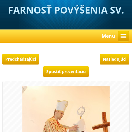
FARNOSŤ POVÝŠENIA SV.
KRÍŽA HUBOVÁ
Menu
Predchádzajúci
Nasledujúci
Spustiť prezentáciu