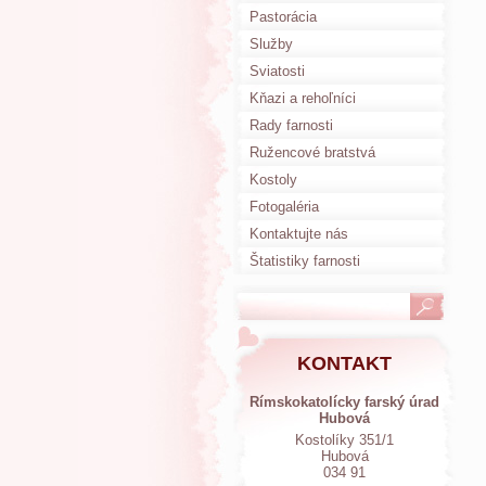
Pastorácia
Služby
Sviatosti
Kňazi a rehoľníci
Rady farnosti
Ružencové bratstvá
Kostoly
Fotogaléria
Kontaktujte nás
Štatistiky farnosti
KONTAKT
Rímskokatolícky farský úrad
Hubová
Kostolíky 351/1
Hubová
034 91