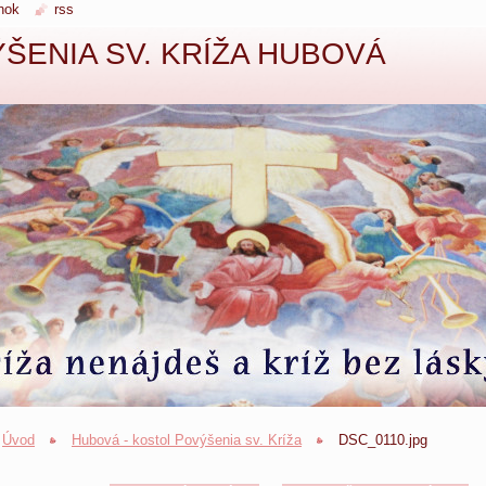
nok
rss
ŠENIA SV. KRÍŽA HUBOVÁ
Úvod
Hubová - kostol Povýšenia sv. Kríža
DSC_0110.jpg