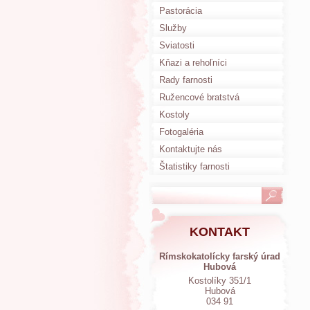
Pastorácia
Služby
Sviatosti
Kňazi a rehoľníci
Rady farnosti
Ružencové bratstvá
Kostoly
Fotogaléria
Kontaktujte nás
Štatistiky farnosti
KONTAKT
Rímskokatolícky farský úrad
Hubová
Kostolíky 351/1
Hubová
034 91