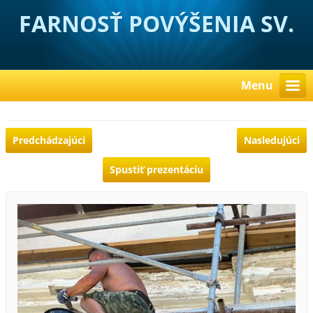
FARNOSŤ POVÝŠENIA SV.
KRÍŽA HUBOVÁ
Menu
Predchádzajúci
Nasledujúci
Spustiť prezentáciu