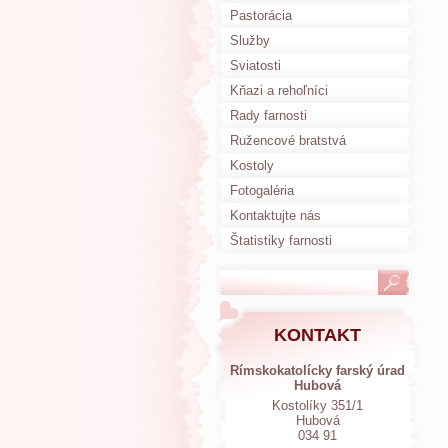
Pastorácia
Služby
Sviatosti
Kňazi a rehoľníci
Rady farnosti
Ružencové bratstvá
Kostoly
Fotogaléria
Kontaktujte nás
Štatistiky farnosti
KONTAKT
Rímskokatolícky farský úrad
Hubová
Kostolíky 351/1
Hubová
034 91