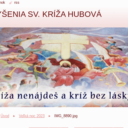
nok
rss
ŠENIA SV. KRÍŽA HUBOVÁ
Úvod
Veľká noc 2023
IMG_8890.jpg