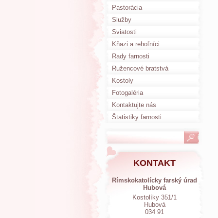
Pastorácia
Služby
Sviatosti
Kňazi a rehoľníci
Rady farnosti
Ružencové bratstvá
Kostoly
Fotogaléria
Kontaktujte nás
Štatistiky farnosti
KONTAKT
Rímskokatolícky farský úrad
Hubová
Kostolíky 351/1
Hubová
034 91