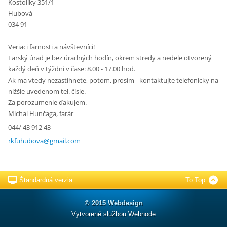
Kostolíky 351/1
Hubová
034 91
Veriaci farnosti a návštevníci!
Farský úrad je bez úradných hodín, okrem stredy a nedele otvorený
každý deň v týždni v čase: 8.00 - 17.00 hod.
Ak ma vtedy nezastihnete, potom, prosím - kontaktujte telefonicky na
nižšie uvedenom tel. čísle.
Za porozumenie ďakujem.
Michal Hunčaga, farár
044/ 43 912 43
rkfuhubo
va@gmail
.com
Štandardná verzia
To Top
© 2015 Webdesign
Vytvorené službou
Webnode