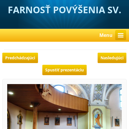
FARNOSŤ POVÝŠENIA SV.
KRÍŽA HUBOVÁ
Menu
Predchádzajúci
Nasledujúci
Spustiť prezentáciu