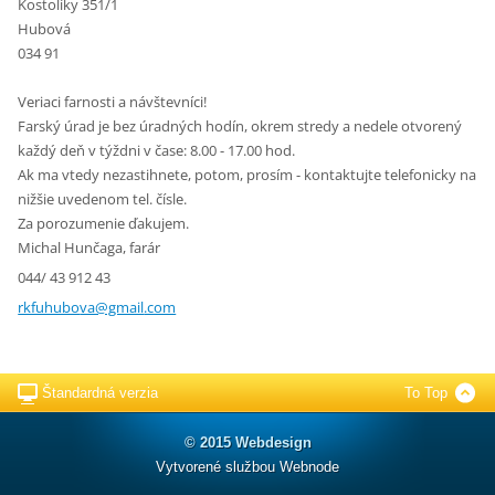
Kostolíky 351/1
Hubová
034 91
Veriaci farnosti a návštevníci!
Farský úrad je bez úradných hodín, okrem stredy a nedele otvorený
každý deň v týždni v čase: 8.00 - 17.00 hod.
Ak ma vtedy nezastihnete, potom, prosím - kontaktujte telefonicky na
nižšie uvedenom tel. čísle.
Za porozumenie ďakujem.
Michal Hunčaga, farár
044/ 43 912 43
rkfuhubo
va@gmail
.com
Štandardná verzia
To Top
© 2015 Webdesign
Vytvorené službou
Webnode