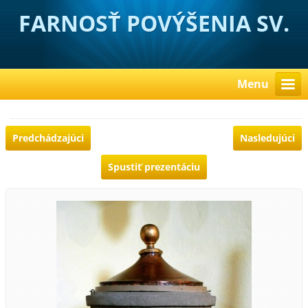
FARNOSŤ POVÝŠENIA SV.
KRÍŽA HUBOVÁ
Menu
Predchádzajúci
Nasledujúci
Spustiť prezentáciu